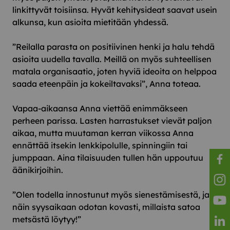
linkittyvät toisiinsa. Hyvät kehitysideat saavat usein
alkunsa, kun asioita mietitään yhdessä.
”Reilalla parasta on positiivinen henki ja halu tehdä
asioita uudella tavalla. Meillä on myös suhteellisen
matala organisaatio, joten hyviä ideoita on helppoa
saada eteenpäin ja kokeiltavaksi”, Anna toteaa.
Vapaa-aikaansa Anna viettää enimmäkseen
perheen parissa. Lasten harrastukset vievät paljon
aikaa, mutta muutaman kerran viikossa Anna
ennättää itsekin lenkkipolulle, spinningiin tai
jumppaan. Aina tilaisuuden tullen hän uppoutuu
äänikirjoihin.
Reila
Reila
”Olen todella innostunut myös sienestämisestä, ja
näin syysaikaan odotan kovasti, millaista satoa
Reila
metsästä löytyy!”