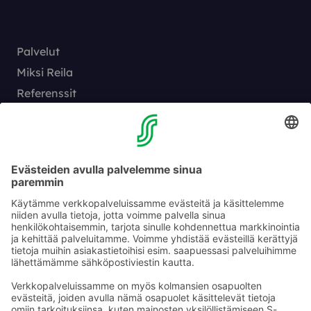
Palvelut
Miksi Reila
Referenssit
Sisällöt
Reila työnantajana
Yhteystiedot
Vaihde:
010 76 81005
Hälytys 24/7:
010 76 86 999
myynti@reila.fi
Fleminginkatu 34, 00510 Helsinki
Myynnin yhteystiedot
Pyydä tarjous