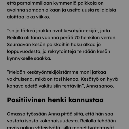
että parhaimmillaan kymmeniä paikkoja on
avoinna samaan aikaan ja useita uusia reilalaisia
aloittaa joka viikko.
Iso ja tärkeä joukko ovat kesätyöntekijät, joita
Reilalla oli tänä vuonna peräti 70 henkilön verran.
Seuraavan kesän paikkoihin haku alkaa jo
loppuvuodesta, ja rekrytointeja tehdään kesän
kynnykselle saakka.
”Meidän kesätyöntekijöistämme moni jatkaa
vakituisena, mikä on tosi hienoa. Kesätyö on hyvä
kanava edetä vakituisiin tehtäviin”, Anna sanoo.
Positiivinen henki kannustaa
Omassa työssään Anna pitää siitä, että hän saa
vastata isosta kokonaisuudesta. Reilalla tehdään
myös paljon yhteistyötä, sillä monet työtehtävät