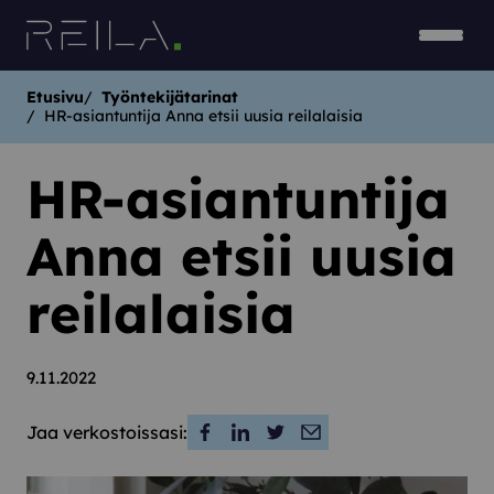
Siirry sisältöön
Avaa v
Sulje 
Etusivu
Työntekijätarinat
HR-asiantuntija Anna etsii uusia reilalaisia
HR-asiantuntija
Anna etsii uusia
reilalaisia
9.11.2022
Jaa verkostoissasi:
Social share: Facebook
Social share: LinkedIn
Social share: Twitter
Social share: Email