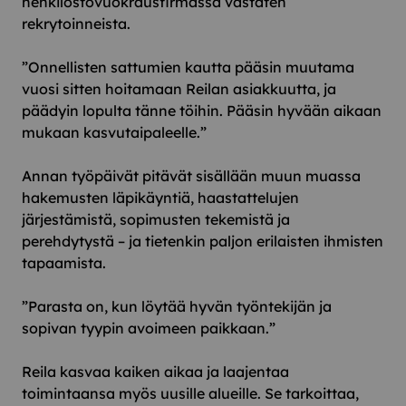
henkilöstövuokrausfirmassa vastaten
rekrytoinneista.
”Onnellisten sattumien kautta pääsin muutama
vuosi sitten hoitamaan Reilan asiakkuutta, ja
päädyin lopulta tänne töihin. Pääsin hyvään aikaan
mukaan kasvutaipaleelle.”
Annan työpäivät pitävät sisällään muun muassa
hakemusten läpikäyntiä, haastattelujen
järjestämistä, sopimusten tekemistä ja
perehdytystä – ja tietenkin paljon erilaisten ihmisten
tapaamista.
”Parasta on, kun löytää hyvän työntekijän ja
sopivan tyypin avoimeen paikkaan.”
Reila kasvaa kaiken aikaa ja laajentaa
toimintaansa myös uusille alueille. Se tarkoittaa,