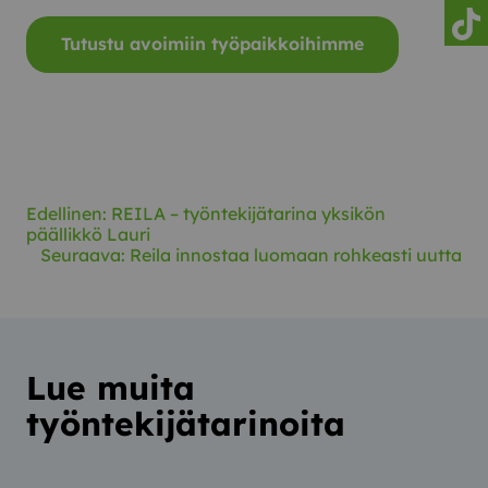
Reila
Tutustu avoimiin työpaikkoihimme
Reila
Edellinen:
REILA – työntekijätarina yksikön
päällikkö Lauri
Seuraava:
Reila innostaa luomaan rohkeasti uutta
Lue muita
työntekijätarinoita