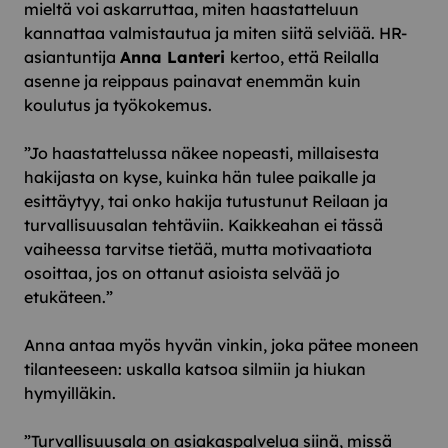
mieltä voi askarruttaa, miten haastatteluun
kannattaa valmistautua ja miten siitä selviää. HR-
asiantuntija
Anna Lanteri
kertoo, että Reilalla
asenne ja reippaus painavat enemmän kuin
koulutus ja työkokemus.
”Jo haastattelussa näkee nopeasti, millaisesta
hakijasta on kyse, kuinka hän tulee paikalle ja
esittäytyy, tai onko hakija tutustunut Reilaan ja
turvallisuusalan tehtäviin. Kaikkeahan ei tässä
vaiheessa tarvitse tietää, mutta motivaatiota
osoittaa, jos on ottanut asioista selvää jo
etukäteen.”
Anna antaa myös hyvän vinkin, joka pätee moneen
tilanteeseen: uskalla katsoa silmiin ja hiukan
hymyilläkin.
”Turvallisuusala on asiakaspalvelua siinä, missä