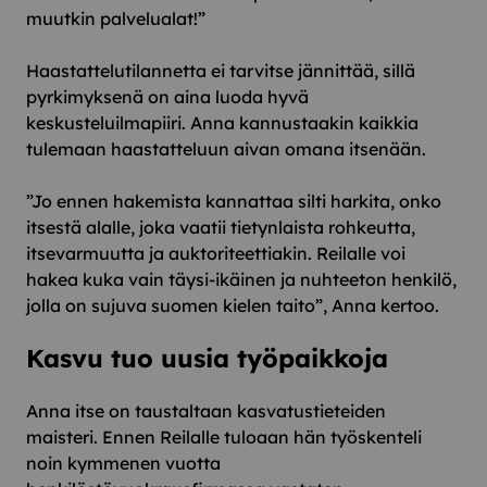
muutkin palvelualat!”
Haastattelutilannetta ei tarvitse jännittää, sillä
pyrkimyksenä on aina luoda hyvä
keskusteluilmapiiri. Anna kannustaakin kaikkia
tulemaan haastatteluun aivan omana itsenään.
”Jo ennen hakemista kannattaa silti harkita, onko
itsestä alalle, joka vaatii tietynlaista rohkeutta,
itsevarmuutta ja auktoriteettiakin. Reilalle voi
hakea kuka vain täysi-ikäinen ja nuhteeton henkilö,
jolla on sujuva suomen kielen taito”, Anna kertoo.
Kasvu tuo uusia työpaikkoja
Anna itse on taustaltaan kasvatustieteiden
maisteri. Ennen Reilalle tuloaan hän työskenteli
noin kymmenen vuotta