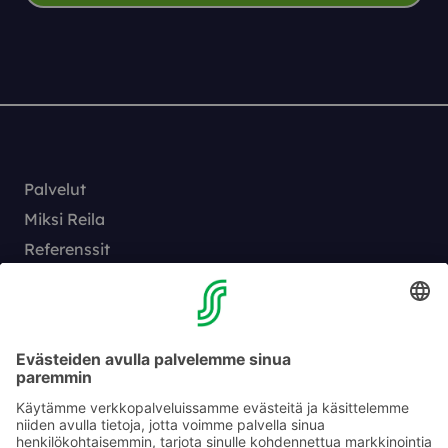
Palvelut
Miksi Reila
Referenssit
Sisällöt
Reila työnantajana
Yhteystiedot
Vaihde:
010 76 81005
Hälytys 24/7:
010 76 86 999
myynti@reila.fi
Fleminginkatu 34, 00510 Helsinki