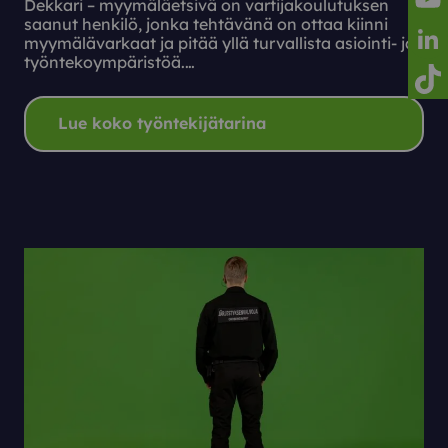
Dekkari – myymäläetsivä on vartijakoulutuksen
saanut henkilö, jonka tehtävänä on ottaa kiinni
Reila
myymälävarkaat ja pitää yllä turvallista asiointi- ja
työntekoympäristöä.…
Reila
Reila
Lue koko työntekijätarina