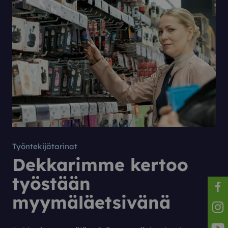
Työntekijätarinat
Dekkarimme kertoo
työstään
myymäläetsivänä
Reila
Reila