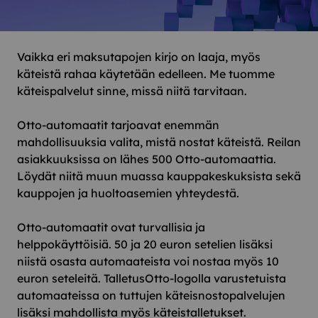
Vaikka eri maksutapojen kirjo on laaja, myös
käteistä rahaa käytetään edelleen. Me tuomme
käteispalvelut sinne, missä niitä tarvitaan.
Otto-automaatit tarjoavat enemmän
mahdollisuuksia valita, mistä nostat käteistä. Reilan
asiakkuuksissa on lähes 500 Otto-automaattia.
Löydät niitä muun muassa kauppakeskuksista sekä
kauppojen ja huoltoasemien yhteydestä.
Otto-automaatit ovat turvallisia ja
helppokäyttöisiä. 50 ja 20 euron setelien lisäksi
niistä osasta automaateista voi nostaa myös 10
euron seteleitä. TalletusOtto-logolla varustetuista
automaateissa on tuttujen käteisnostopalvelujen
lisäksi mahdollista myös käteistalletukset.