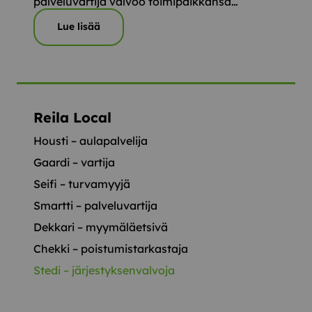
palveluvartija valvoo toimipaikkansa…
Lue lisää
Reila Local
Housti – aulapalvelija
Gaardi – vartija
Seifi – turvamyyjä
Smartti – palveluvartija
Dekkari – myymäläetsivä
Chekki – poistumistarkastaja
Stedi – järjestyksenvalvoja