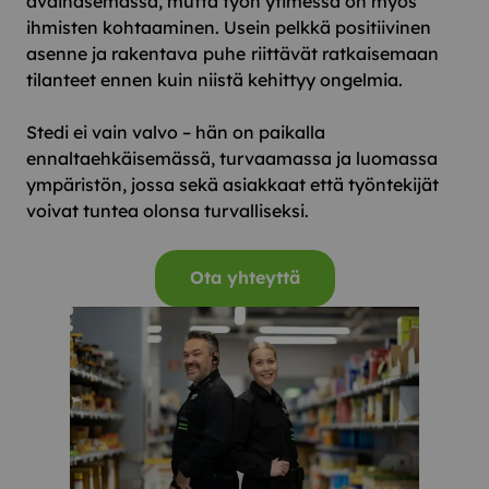
avainasemassa, mutta työn ytimessä on myös
ihmisten kohtaaminen. Usein pelkkä positiivinen
asenne ja rakentava
puhe
riittävät ratkaisemaan
tilanteet ennen kuin niistä kehittyy ongelmia.
Stedi ei vain valvo – hän on paikalla
ennaltaehkäisemässä, turvaamassa ja luomassa
ympäristön, jossa sekä asiakkaat että työntekijät
voivat tuntea olonsa turvalliseksi.
Ota yhteyttä