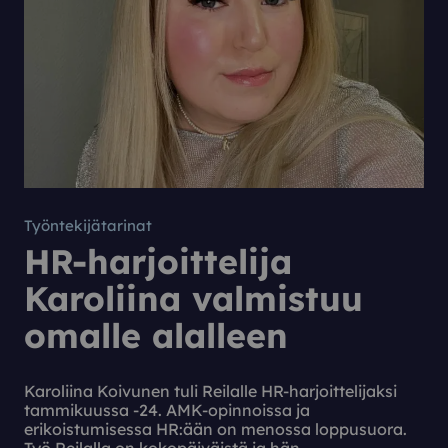
Työntekijätarinat
HR-harjoittelija
Karoliina valmistuu
omalle alalleen
Karoliina Koivunen tuli Reilalle HR-harjoittelijaksi
tammikuussa -24. AMK-opinnoissa ja
erikoistumisessa HR:ään on menossa loppusuora.
Työ Reilalla on kokopäiväistä ja hän…