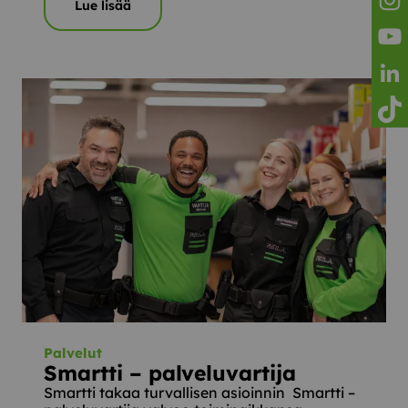
Lue lisää
Reila
Reila
Reila
Reila
Palvelut
Smartti – palveluvartija
Smartti takaa turvallisen asioinnin Smartti –