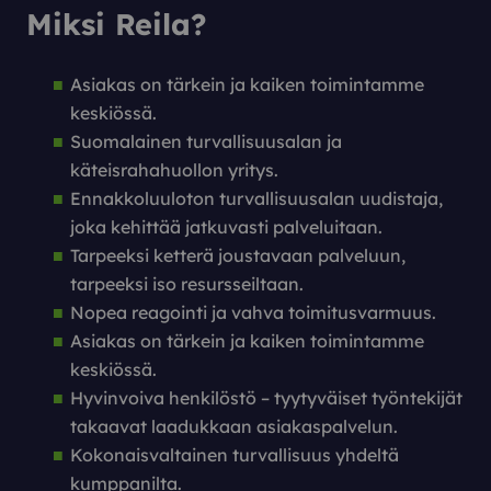
Miksi Reila?
Asiakas on tärkein ja kaiken toimintamme
keskiössä.
Suomalainen turvallisuusalan ja
käteisrahahuollon yritys.
Ennakkoluuloton turvallisuusalan uudistaja,
joka kehittää jatkuvasti palveluitaan.
Tarpeeksi ketterä joustavaan palveluun,
tarpeeksi iso resursseiltaan.
Nopea reagointi ja vahva toimitusvarmuus.
Asiakas on tärkein ja kaiken toimintamme
keskiössä.
Hyvinvoiva henkilöstö – tyytyväiset työntekijät
takaavat laadukkaan asiakaspalvelun.
Kokonaisvaltainen turvallisuus yhdeltä
kumppanilta.