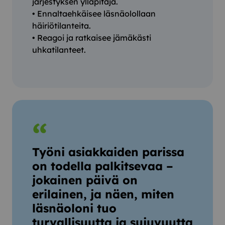
järjestyksen ylläpitäjä.
• Ennaltaehkäisee läsnäolollaan
häiriötilanteita.
• Reagoi ja ratkaisee jämäkästi
uhkatilanteet.
Työni asiakkaiden parissa
on todella palkitsevaa –
jokainen päivä on
erilainen, ja näen, miten
läsnäoloni tuo
turvallisuutta ja sujuvuutta