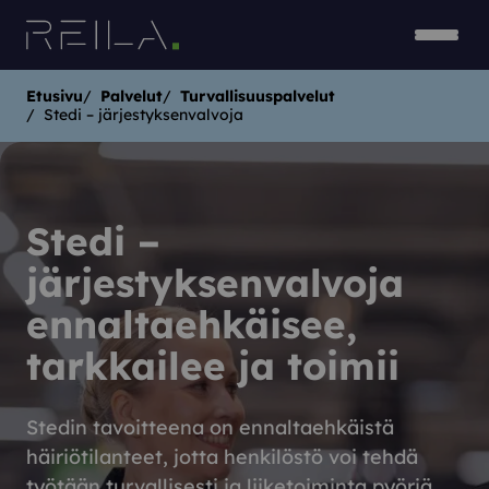
Siirry sisältöön
Avaa v
Sulje 
Etusivu
Palvelut
Turvallisuuspalvelut
Stedi – järjestyksenvalvoja
Stedi –
järjestyksenvalvoja
ennaltaehkäisee,
tarkkailee ja toimii
Stedin tavoitteena on ennaltaehkäistä
häiriötilanteet, jotta henkilöstö voi tehdä
työtään turvallisesti ja liiketoiminta pyöriä