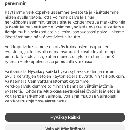
Hälytys 24/7:
010 76 86 999
myynti@reila.fi
Fleminginkatu 34, 00510 Helsinki
Myynnin yhteystiedot
Pyydä tarjous
Lähetä hakemus
Tietosuoja
Evästeet
Facebook
Instagram
YouTube
LinkedIn
TikTok
© 2026 Reila Palvelut Oy. Kaikki oikeudet pidätetään.