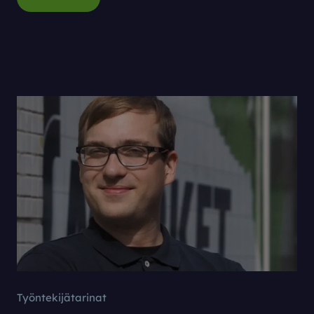
Työntekijätarinat