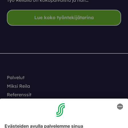
Lue koko työntekijätarina
Palvelut
Miksi Reila
Referenssit
Sisällöt
Reila työnantajana
Yhteystiedot
Vaihde:
010 76 81005