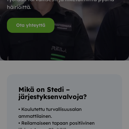
häiriöittä.
Ota yhteyttä
Mikä on Stedi –
järjestyksenvalvoja?
• Koulutettu turvallisuusalan
ammattilainen.
• Reilamaiseen tapaan positiivinen