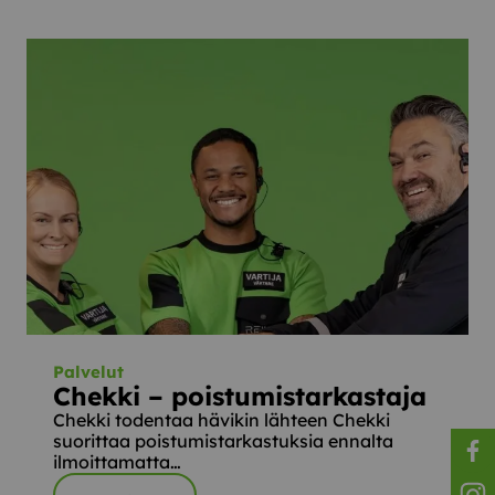
Palvelut
Chekki – poistumistarkastaja
Chekki todentaa hävikin lähteen Chekki
suorittaa poistumistarkastuksia ennalta
ilmoittamatta…
Reila