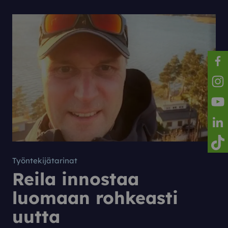
Reila
Reila
Reila
Reila
Reila
Työntekijätarinat
Reila innostaa
luomaan rohkeasti
uutta