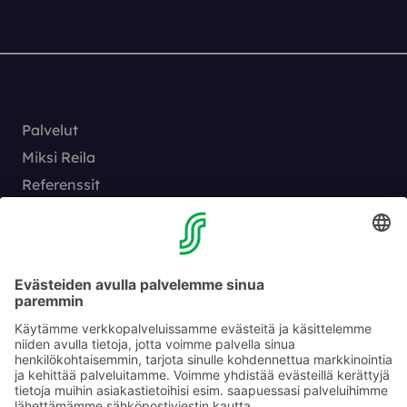
Palvelut
Miksi Reila
Referenssit
Sisällöt
Reila työnantajana
Yhteystiedot
Vaihde:
010 76 81005
Hälytys 24/7:
010 76 86 999
myynti@reila.fi
Fleminginkatu 34, 00510 Helsinki
Myynnin yhteystiedot