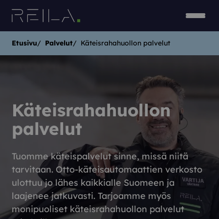
Siirry sisältöön
Avaa v
Sulje 
Etusivu
Palvelut
Käteisrahahuollon palvelut
Käteisrahahuollon
palvelut
Tuomme käteispalvelut sinne, missä niitä
tarvitaan. Otto-käteisautomaattien verkosto
ulottuu jo lähes kaikkialle Suomeen ja
laajenee jatkuvasti. Tarjoamme myös
monipuoliset käteisrahahuollon palvelut