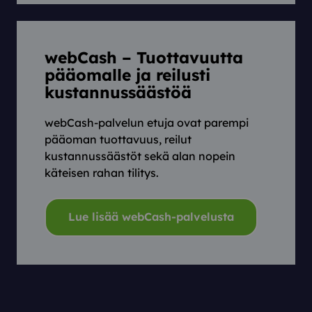
webCash – Tuottavuutta
pääomalle ja reilusti
kustannussäästöä
webCash-palvelun etuja ovat parempi
pääoman tuottavuus, reilut
kustannussäästöt sekä alan nopein
käteisen rahan tilitys.
Lue lisää webCash-palvelusta