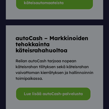
käteisautomaateista
autoCash – Markkinoiden
tehokkainta
käteisrahahuoltoa
Reilan autoCash tarjoaa nopean
käteisrahan tilityksen sekä käteisrahan
vaivattoman kierrätyksen ja hallinnoinnin
toimipaikassa.
Lue lisää autoCash-palvelusta