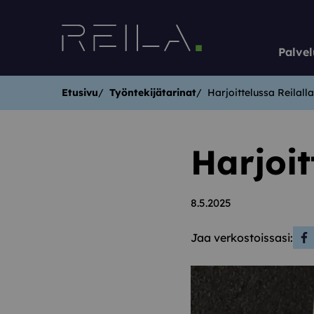
Siirry sisältöön
Palvel
Etusivu
Työntekijätarinat
Harjoittelussa Reilall
Harjoit
8.5.2025
Jaa verkostoissasi:
Soc