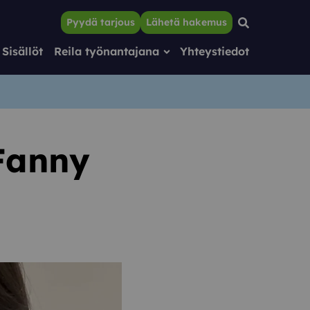
Hae…
Pyydä tarjous
Lähetä hakemus
Sisällöt
Reila työnantajana
Yhteystiedot
Avaa alivalikko
Sulje alivalikko
 Fanny