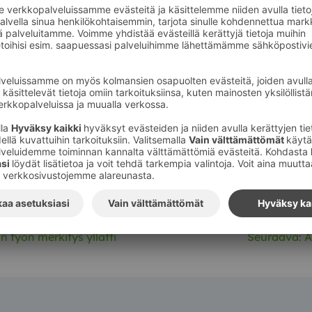
pit koulun penkiltä ovat saaneet vahvistusta käytännön t
suhdetaitojen merkitys myynnissä on vahvistunut selkeästi
ä on mielestäni kyky kuunnella, ymmärtää ja tuoda lisäarvo
että tämä toteutuu Reilalla.”
ä harjoittelun tärkeimmän annin:
n ollut kokea se, että pääsee työskentelemään turvallises
lla ideoilla on merkitystä ja niitä kuunnellaan.”
n työn merkitys yllätti
Seuraava:
A