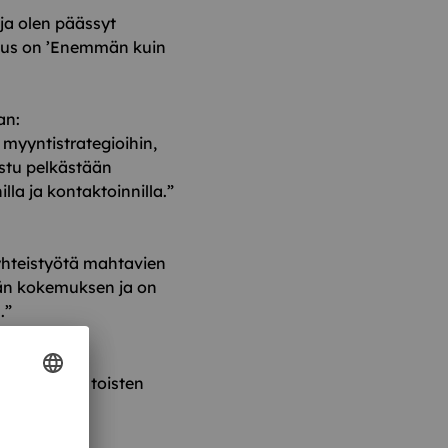
ja olen päässyt
aus on
’Enemmän kuin
an:
myyntistrategioihin,
stu pelkästään
a ja kontaktoinnilla.”
 yhteistyötä mahtavien
män kokemuksen ja on
.”
la arvostaa toisten