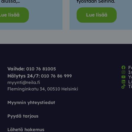
 alussa,…
työstään Seifinä.
Lue lisää
Lue lisää
F
Vaihde:
010 76 81005
I
Hälytys 24/7:
010 76 86 999
Y
L
myynti@reila.fi
T
Fleminginkatu 34, 00510 Helsinki
Myynnin yhteystiedot
Pyydä tarjous
Lähetä hakemus