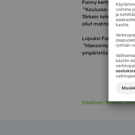
Fanny kertoo, kuinka o
”Koulussa opittu ihmis
Tärkein taito myynniss
ollut mahtavaa nähdä, 
Lopuksi Fanny tiivistä
”Hienointa kuitenkin o
ympäristössä, jossa omi
Edellinen:
Markus: Seifi