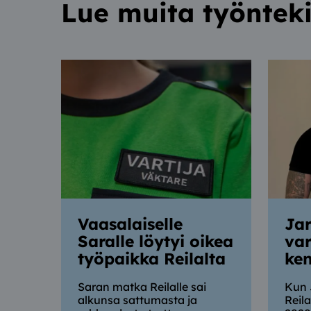
Lue muita työnteki
Vaasalaiselle
Jar
Saralle löytyi oikea
var
työpaikka Reilalta
ken
Saran matka Reilalle sai
Kun 
alkunsa sattumasta ja
Reil