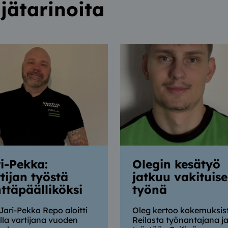
jätarinoita
i-Pekka:
Olegin kesätyö
tijan työstä
jatkuu vakituis
ttäpäälliköksi
työnä
Jari-Pekka Repo aloitti
Oleg kertoo kokemuksis
alla vartijana vuoden
Reilasta työnantajana j