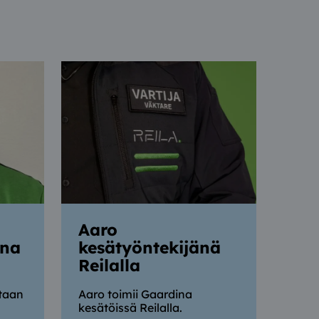
Aaro
ena
kesätyöntekijänä
Reilalla
taan
Aaro toimii Gaardina
a
kesätöissä Reilalla.