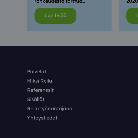
rohkeudesta tarttua…
2020
Lue lisää
Palvelut
Miksi Reila
Referenssit
Sisällöt
Reila työnantajana
Yhteystiedot