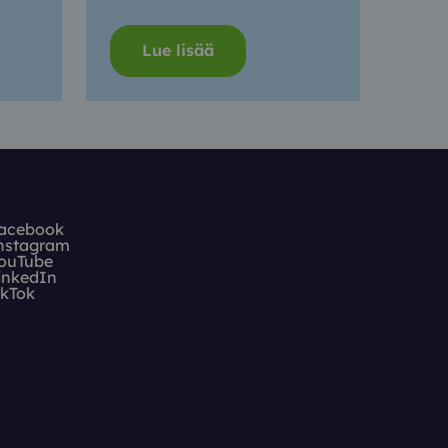
Lue lisää
acebook
nstagram
ouTube
inkedIn
ikTok