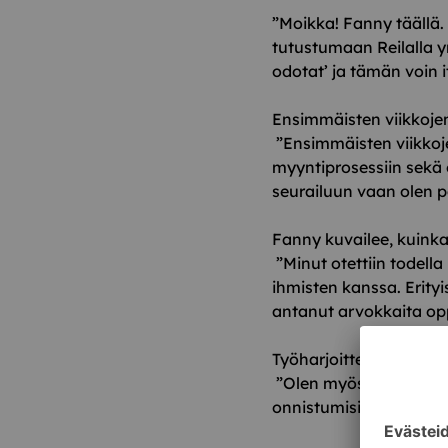
”Moikka! Fanny täällä.
tutustumaan Reilalla y
odotat’
ja tämän voin it
Ensimmäisten viikkoje
”Ensimmäisten viikkoje
myyntiprosessiin sekä 
seurailuun vaan olen p
Fanny kuvailee, kuinka
”Minut otettiin todell
ihmisten kanssa. Erity
antanut arvokkaita opp
Työharjoittelussa muka
”Olen myös päässyt tii
onnistumisia ja työn p