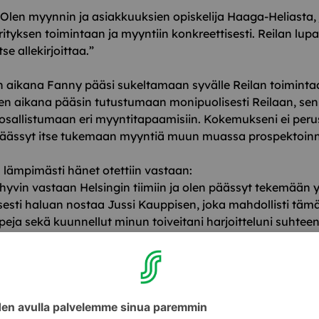
 Olen myynnin ja asiakkuuksien opiskelija Haaga-Heliasta, 
rityksen toimintaan ja myyntiin konkreettisesti. Reilan lup
se allekirjoittaa.”
n aikana Fanny pääsi sukeltamaan syvälle Reilan toiminta
n aikana pääsin tutustumaan monipuolisesti Reilaan, sen 
osallistumaan eri myyntitapaamisiin. Kokemukseni ei peru
äässyt itse tukemaan myyntiä muun muassa prospektoinnill
 lämpimästi hänet otettiin vastaan:
a hyvin vastaan Helsingin tiimiin ja olen päässyt tekemään
isesti haluan nostaa Jussi Kauppisen, joka mahdollisti tä
eja sekä kuunnellut minun toiveitani harjoitteluni suhteen
na oli myös myyntitiimin Antti:
viisti työskentelemään Antin kanssa, ja jos joku osaa todel
anosta niin hän.”